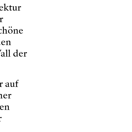
tektur
r
schöne
den
all der
r auf
her
ten
r