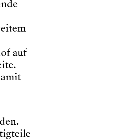
ende
weitem
of auf
ite.
damit
den.
igteile