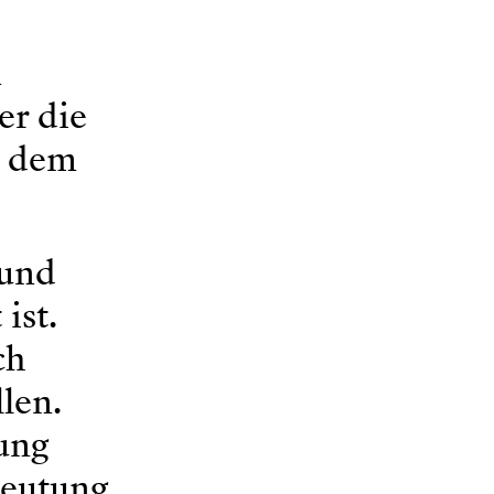
n
er die
n dem
 und
ist.
ch
len.
bung
deutung