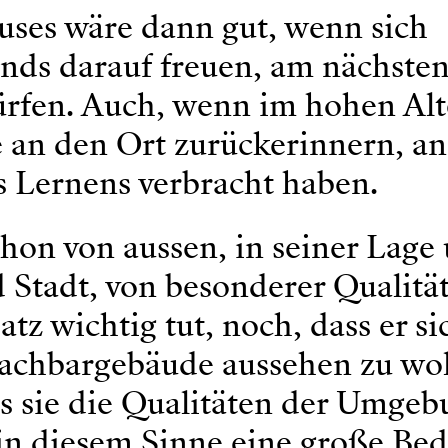
uses wäre dann gut, wenn sich
ends darauf freuen, am nächste
ürfen. Auch, wenn im hohen Alt
e an den Ort zurückerinnern, a
es Lernens verbracht haben.
schon von aussen, in seiner Lage
Stadt, von besonderer Qualität 
tz wichtig tut, noch, dass er si
Nachbargebäude aussehen zu wol
ss sie die Qualitäten der Umge
in diesem Sinne eine große Be