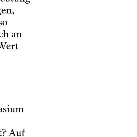
gen,
so
ich an
 Wert
nasium
t? Auf