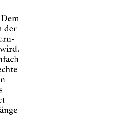
. Dem
 der
ern-
wird.
nfach
echte
en
s
et
gänge